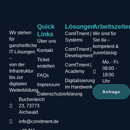
Quick
Lösungen
Arbeitszeite
Wir stehen
Links
ComITment |
Wir sind für
für
Systems
Sie da –
Über uns
ganzheitliche
kompetent &
ComITment |
Kontakt
IT-Lösungen
zuverlässig:
Development
–
Ticket
Mo. - Fr.
von der
ComITment |
erstellen
08:00 -
Infrastruktur
Academy
18:00
FAQs
bis zur
Digitalisierung
Uhr
digitalen
Impressum
im Handwerk
Weiterbildung.
Anfrage
Datenschutzerklärung
Buchenteich
23, 73773
Aichwald
info@comitment.de